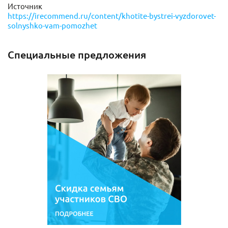
Источник
https://irecommend.ru/content/khotite-bystrei-vyzdorovet-
solnyshko-vam-pomozhet
Специальные предложения