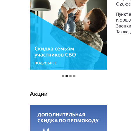
С 26 ф
Пункт 
г. с 08.
Звонки
Также,
Акции