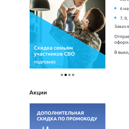
6 ма
7, 8
Заказ 
Отправ
оформле
В выхо
Акции