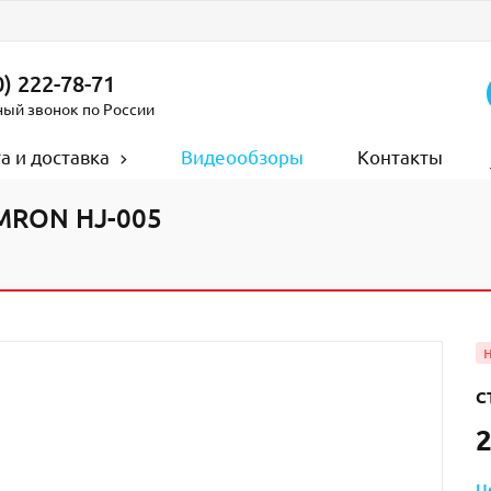
) 222-78-71
ный звонок по России
а и доставка
Видеообзоры
Контакты
RON HJ-005
С
2
Ц