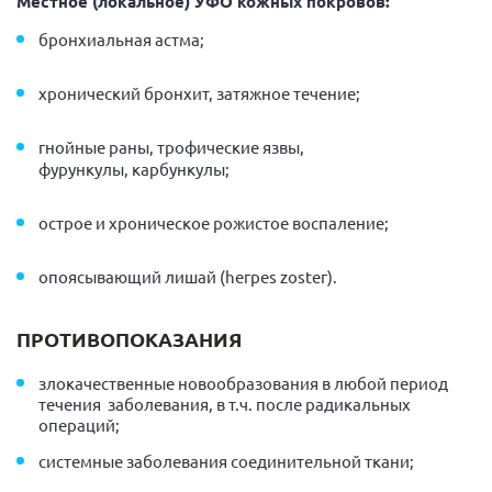
Местное (локальное) УФО кожных покровов:
бронхиальная астма;
хронический бронхит, затяжное течение;
гнойные раны, трофические язвы,
фурункулы, карбункулы;
острое и хроническое рожистое воспаление;
опоясывающий лишай (hегреs zostег).
ПРОТИВОПОКАЗАНИЯ
злокачественные новообразования в любой период
течения заболевания, в т.ч. после радикальных
операций;
системные заболевания соединительной ткани;