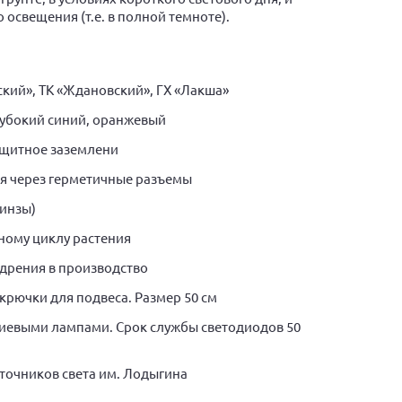
 освещения (т.е. в полной темноте).
ский», ТК «Ждановский», ГХ «Лакша»
глубокий синий, оранжевый
защитное заземлени
ия через герметичные разъемы
линзы)
ному циклу растения
едрения в производство
рючки для подвеса. Размер 50 см
риевыми лампами. Срок службы светодиодов 50
точников света им. Лодыгина