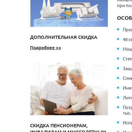
при по
ОСОБ
Прош
ДОПОЛНИТЕЛЬНАЯ СКИДКА
48 с
Подробнее >>
Мощн
Сте
Защ
Спе
Име
Лит
Пот
тыс.
Исп
СКИДКА ПЕНСИОНЕРАМ,
ИНВАЛИДАМ И МНОГОДЕТНЫМ