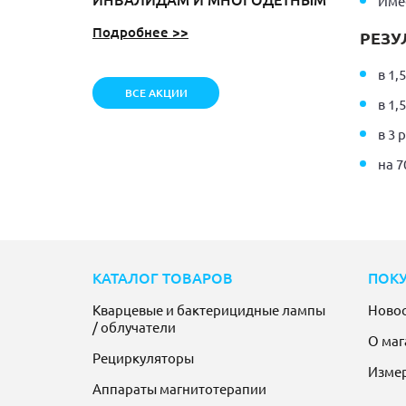
Име
Подробнее >>
РЕЗУ
в 1,
ВСЕ АКЦИИ
в 1,
в 3 
на 7
КАТАЛОГ ТОВАРОВ
ПОК
Кварцевые и бактерицидные лампы
Ново
/ облучатели
О маг
Рециркуляторы
Изме
Аппараты магнитотерапии