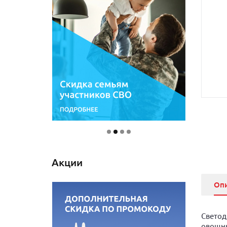
Акции
Оп
Светод
овощны