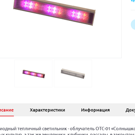
исание
Характеристики
Информация
Док
иодный тепличный светильник - облучатель ОТС-01 «Солнышко
х культур, а так же земляники, клубники, рассады, в закрытом 