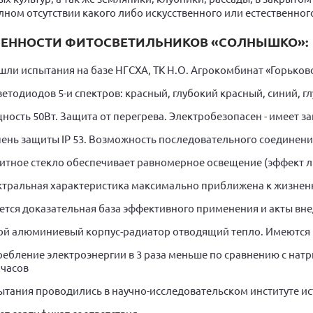
лном отсутствии какого либо искусственного или естественного
ЕННОСТИ ФИТОСВЕТИЛЬНИКОВ «СОЛНЫШКО»:
ли испытания на базе НГСХА, ТК Н.О. Агрокомбинат «Горьков
ветодиодов 5-и спектров: красный, глубокий красный, синий, 
ость 50Вт. Защита от перегрева. Электробезопасен - имеет 
пень защиты IP 53. Возможность последовательного соединен
итное стекло обеспечивает равномерное освещение (эффект 
ктральная характеристика максимально приближена к жизнен
ется доказательная база эффективного применения и акты вн
ой алюминиевый корпус-радиатор отводящий тепло. Имеются к
ребление электроэнергии в 3 раза меньше по сравнению с нат
 часов
ытания проводились в научно-исследовательском институте ис