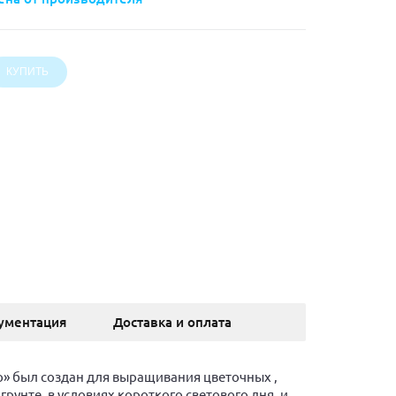
ументация
Доставка и оплата
» был создан для выращивания цветочных ,
грунте, в условиях короткого светового дня, и