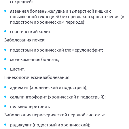
секрецией;
язвенная болезнь желудка и 12-перстной кишки с
повышенной секрецией без признаков кровотечения (в
подостром и хроническом периоде);
спастический колит.
Заболевания почек:
подострый и хронический гломерулонефрит;
мочекаменная болезнь;
цистит.
Гинекологические заболевания:
аднексит (хронический и подострый);
сальпингоофорит (хронический и подострый);
пельвиоперитонит.
Заболевания периферической нервной системы:
радикулит (подострый и хронический);