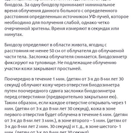
биодоза. За одну биодозу принимают минимальное
время облучения данного больного с определенного
расстояния определенным источником УФ-лучей, которое
необходимо для получения слабой, однако четко
очерченной эритемы. Время измеряют в секундах или
минутах.
Биодозу определяют в области живота, ягодиц с
расстояния не менее 50 см от облучателя до облучаемой
части тела. Заслонка облучателя снимается. Биодозиметр
фиксируют на туловище. Не подлежащие облучению
участки кожи закрывают простыней.
Поочередно в течение 1 мин. (детям от 3-х до 8-ми лет 30
секунд) облучают кожу через отверстия биодозиметра
путем поочередного сдвига заслонки биодозиметра
перед отверстиями (предварительно закрытыми ею).
Таким образом, если каждое отверстие открывать через 1
мин. (детям от 3-х до 8-ми лет 30 секунд), кожа в зоне
первого отверстия будет облучена в течение 6 мин. (детям
от 3-х до 8-ми лет 3 мин.), в зоне второго – 5 мин. (детям от
3-х до 8-ми лет 2 мин. 30 секунд) и т. д., в зоне шестого- 1
мин. (детям от 3-х до 8-ми лет 30 секунд).