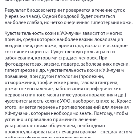
Результат биодозометрии проверяется в течение суток
(через 6-24 часа). Одной биодозой будет считаться
наиболее слабая, но четко очерченная гипертермия кожи.
Чувствительность кожи к УФ-лучам зависит от многих
причин, среди которых наиболее важны локализация
воздействия, цвет кожи, время года, возраст и исходное
состояние пациента. Существенную роль играют и
заболевания, которыми страдает человек. При
фотодерматозах, экземе, подагре, заболеваниях печени,
гипертиреозе и др. чувствительность кожи к УФ-лучам
повышена, при другой патологии (пролежни,
отморожения, трофические раны, газовая гангрена,
рожистое воспаление, заболевания периферических
нервов и спинного мозга ниже уровня поражения и др.)
чувствительность кожи к УФО, наоборот, снижена. Кроме
этого, имеется перечень противопоказаний для лечения
УФ-лучами, который необходимо знать. Поэтому, чтобы
успешно и правильно применить лечение
ультрафиолетовым облучением, необходимо
проконсультироваться с лечащим врачом – специалистом
в области физических методов лечения.